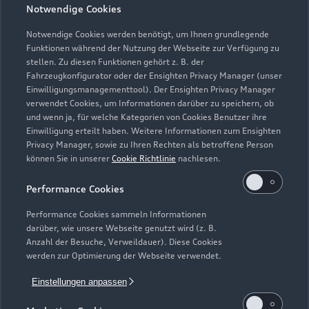
Schließt bald
18:00
Notwendige Cookies
Notwendige Cookies werden benötigt, um Ihnen grundlegende
Funktionen während der Nutzung der Webseite zur Verfügung zu
stellen. Zu diesen Funktionen gehört z. B. der
Fahrzeugkonfigurator oder der Ensighten Privacy Manager (unser
Einwilligungsmanagementtool). Der Ensighten Privacy Manager
Zurück nach oben
verwendet Cookies, um Informationen darüber zu speichern, ob
und wenn ja, für welche Kategorien von Cookies Benutzer ihre
Einwilligung erteilt haben. Weitere Informationen zum Ensighten
Modelle
Privacy Manager, sowie zu Ihren Rechten als betroffene Person
können Sie in unserer
Cookie Richtlinie
nachlesen.
Kaufen & leasen
Alle Modelle
Performance Cookies
Modelle vergleichen
Service & Zubehör
Performance Cookies sammeln Informationen
Neuwagensuche
darüber, wie unsere Webseite genutzt wird (z. B.
Elektromodelle
Anzahl der Besuche, Verweildauer). Diese Cookies
Gebrauchtwagensuche
Support
werden zur Optimierung der Webseite verwendet.
Saisonale Angebote
Plug-in-Hybride
Gebrauchtwagen
Einstellungen anpassen
Audi Services
Über Audi
Kundenservice
Finanzierung