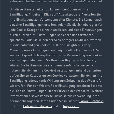
externen Inhalten werden nachfolgend als „Dienste“ bezeichnet.
Im Dugendorf 7
73084 Salach
Um diese Dienste nutzen zu können, benötigen wir Ihre
Einwilligung. Mit einem Klick auf "Alle akzeptieren" erteilen Sie
Ihre Einwilligung zur Verwendung aller Dienste. Sie können auch
07162 933770
einzelne Einwilligungen erteilen, indem Sie die Schieberegler für
jede Cookie-Kategorie einzeln anklicken und diese Einstellungen
info@autoschmid.com
durch Klicken auf "Einstellungen speichern und fortfahren"
speichern. Falls Sie keinen der Schieberegler anklicken, werden
nur die notwendigen Cookies (z. B. der Ensighten Privacy
Kontaktdaten herunterladen
Manager, unser Einwilligungsmanagementtool) verwendet. Sie
sind nicht gesetzlich verpflichtet, in die Verwendung von Cookies
einzuwilligen, aber wenn Sie Ihre Einwilligung nicht erteilen,
können Sie bestimmte unserer Dienste möglicherweise nicht
Öffnungszeiten
nutzen. Sie können Ihre Cookie-Einstellungen anhand der unten
aufgeführten Kategorien von Cookies verwalten. Sie können Ihre
Einwilligung jederzeit mit Wirkung zum Zeitpunkt des Widerrufs
widerrufen. Für den Widerruf der Einwilligung beachten Sie bitte
Service
die "Cookie-Einstellungen" in der Fußzeile der Webseite. Weitere
Schließt bald
18:00
Informationen sowie konkrete Hinweise zur Verwendung Ihrer
personenbezogenen Daten finden Sie in unserer
Cookie Richtlinie
,
unserem
Datenschutzhinweis
und im
Impressum
.
Teile- & Zubehörverkauf