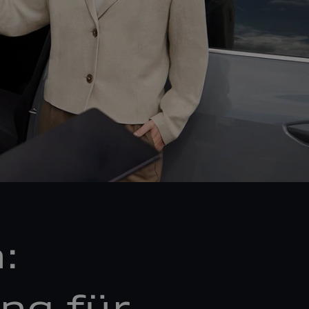
:
ng für